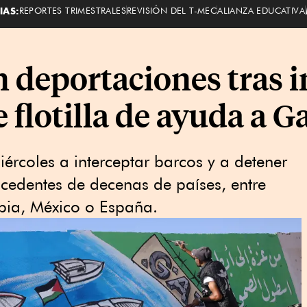
IAS:
REPORTES TRIMESTRALES
REVISIÓN DEL T-MEC
ALIANZA EDUCATIVA
on deportaciones tras 
 flotilla de ayuda a G
ércoles a interceptar barcos y a detener
rocedentes de decenas de países, entre
mbia, México o España.