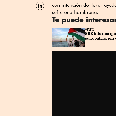
Facebook
Compartir
con intención de llevar ayud
por
sufre una hambruna.
Linkedin
Te puede interesa
VIDEO
SRE informa que 
su repatriación 