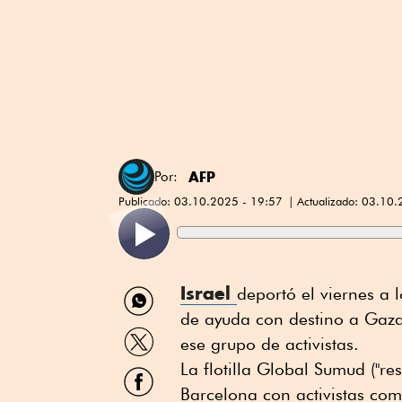
AFP
Por:
Publicado:
03.10.2025 - 19:57
Actualizado:
03.10.
Compartir
Israel
deportó el viernes a 
por
de ayuda con destino a Gaza
WhatsApp
Compartir
ese grupo de activistas.
por
Twitter
La flotilla Global Sumud ("re
Compartir
por
Barcelona con activistas co