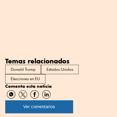
Temas relacionados
Donald Trump
Estados Unidos
Elecciones en EU
Comenta esta noticia
Compartir
Compartir
Compartir
Compartir
por
por
por
por
WhatsApp
Twitter
Facebook
Linkedin
Ver comentarios