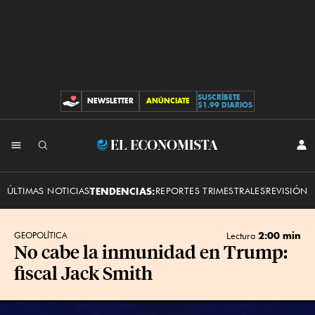
SUSCRÍBETE
NEWSLETTER
ANÚNCIATE
CONTRIBUCIONES
$1.99 DIARIOS
INI
El
SES
Economista
ÚLTIMAS NOTICIAS
TENDENCIAS:
REPORTES TRIMESTRALES
REVISIÓN 
2:00 min
GEOPOLÍTICA
Lectura
No cabe la inmunidad en Trump:
fiscal Jack Smith