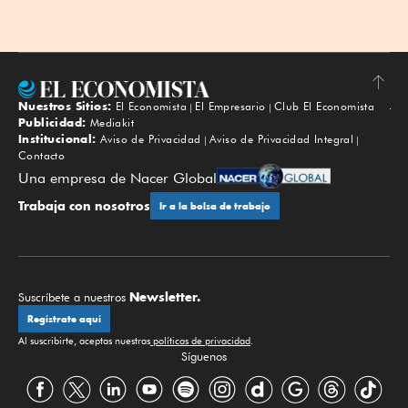
Nuestros Sitios:
El Economista
El Empresario
Club El Economista
Subir
Publicidad:
Mediakit
Institucional:
Aviso de Privacidad
Aviso de Privacidad Integral
Contacto
Una empresa de Nacer Global
Trabaja con nosotros
Ir a la bolsa de trabajo
Newsletter.
Suscríbete a nuestros
Regístrate aquí
Al suscribirte, aceptas nuestras
políticas de privacidad
.
Síguenos