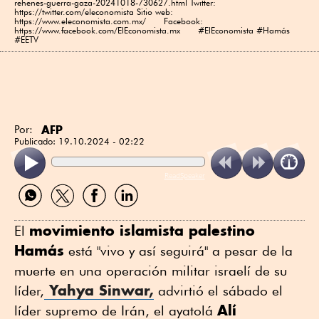
rehenes-guerra-gaza-20241018-730627.html Twitter:
https://twitter.com/eleconomista Sitio web:
https://www.eleconomista.com.mx/ Facebook:
https://www.facebook.com/ElEconomista.mx #ElEconomista #Hamás
#EETV
AFP
Por:
Publicado:
19.10.2024 - 02:22
ReadSpeaker
Compartir
Compartir
Compartir
Compartir
por
por
por
por
WhatsApp
Twitter
Facebook
Linkedin
movimiento islamista palestino
El
Hamás
está "vivo y así seguirá" a pesar de la
muerte en una operación militar israelí de su
Yahya Sinwar,
líder,
advirtió el sábado el
Alí
líder supremo de Irán, el ayatolá