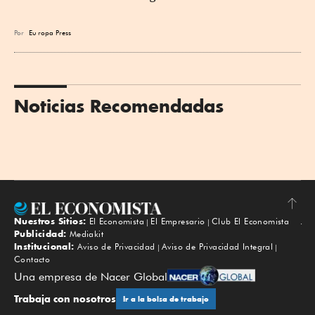
Por
Eu
ropa Press
Noticias Recomendadas
Nuestros Sitios:
El Economista
El Empresario
Club El Economista
Subir
Publicidad:
Mediakit
Institucional:
Aviso de Privacidad
Aviso de Privacidad Integral
Contacto
Una empresa de Nacer Global
Trabaja con nosotros
Ir a la bolsa de trabajo