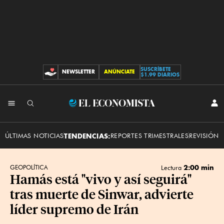
SUSCRÍBETE
NEWSLETTER
ANÚNCIATE
CONTRIBUCIONES
$1.99 DIARIOS
INI
El
SES
Economista
ÚLTIMAS NOTICIAS
TENDENCIAS:
REPORTES TRIMESTRALES
REVISIÓN 
2:00 min
GEOPOLÍTICA
Lectura
Hamás está "vivo y así seguirá"
tras muerte de Sinwar, advierte
líder supremo de Irán