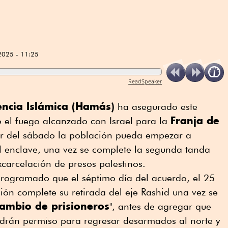
2025 - 11:25
ReadSpeaker
ncia Islámica (Hamás)
ha asegurado este
Franja de
o el fuego alcanzado con Israel para la
r del sábado la población pueda empezar a
el enclave, una vez se complete la segunda tanda
xcarcelación de presos palestinos.
programado que el séptimo día del acuerdo, el 25
ón complete su retirada del eje Rashid una vez se
cambio de prisioneros
", antes de agregar que
ndrán permiso para regresar desarmados al norte y