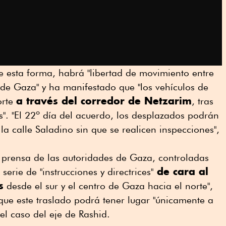
esta forma, habrá "libertad de movimiento entre
a de Gaza" y ha manifestado que "los vehículos de
a través del corredor de Netzarim
orte
, tras
s". "El 22º día del acuerdo, los desplazados podrán
 la calle Saladino sin que se realicen inspecciones",
e prensa de las autoridades de Gaza, controladas
de cara al
rie de "instrucciones y directrices"
s
desde el sur y el centro de Gaza hacia el norte",
que este traslado podrá tener lugar "únicamente a
el caso del eje de Rashid.