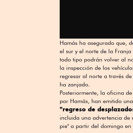
Hamás ha asegurado que, de 
el sur y el norte de la Franj
todo tipo podrán volver al n
la inspección de los vehículo
regresar al norte a través de
ha zanjado.
Posteriormente, la oficina d
por Hamás, han emitido una se
"regreso de desplazado
incluida una advertencia de 
pie" a partir del domingo en 