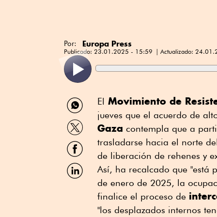
Europa Press
Por:
Publicado:
23.01.2025 - 15:59
Actualizado:
24.01.
Compartir
Movimiento de Resiste
El
por
jueves que el acuerdo de alt
WhatsApp
Compartir
Gaza
contempla que a parti
por
Twitter
trasladarse hacia el norte d
Compartir
por
de liberación de rehenes y e
Facebook
Compartir
Así, ha recalcado que "está 
por
de enero de 2025, la ocupaci
Linkedin
inter
finalice el proceso de
"los desplazados internos te