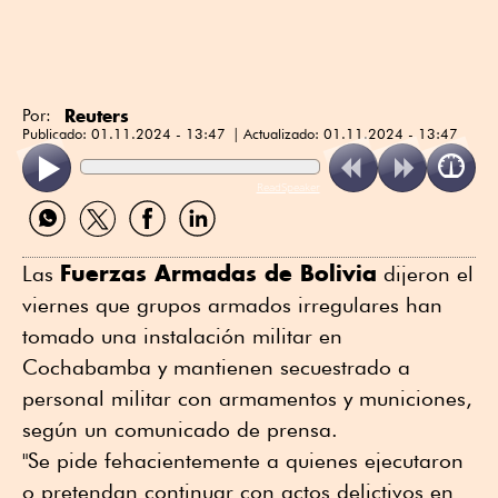
Reuters
Por:
Publicado:
01.11.2024 - 13:47
Actualizado:
01.11.2024 - 13:47
ReadSpeaker
Compartir
Compartir
Compartir
Compartir
por
por
por
por
WhatsApp
Twitter
Facebook
Linkedin
Fuerzas Armadas de Bolivia
Las
dijeron el
viernes que grupos armados irregulares han
tomado una instalación militar en
Cochabamba y mantienen secuestrado a
personal militar con armamentos y municiones,
según un comunicado de prensa.
"Se pide fehacientemente a quienes ejecutaron
o pretendan continuar con actos delictivos en