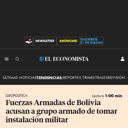
SUSCRÍBETE
NEWSLETTER
ANÚNCIATE
CONTRIBUCIONES
$1.99 DIARIOS
INI
El
SES
Economista
ÚLTIMAS NOTICIAS
TENDENCIAS:
REPORTES TRIMESTRALES
REVISIÓN 
1:00 min
GEOPOLÍTICA
Lectura
Fuerzas Armadas de Bolivia
acusan a grupo armado de tomar
instalación militar