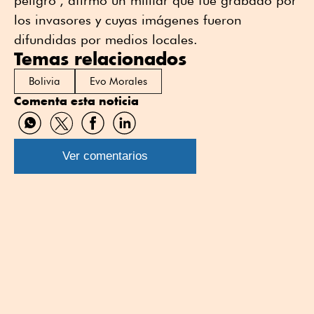
los invasores y cuyas imágenes fueron
difundidas por medios locales.
Temas relacionados
Bolivia
Evo Morales
Comenta esta noticia
Compartir
Compartir
Compartir
Compartir
por
por
por
por
WhatsApp
Twitter
Facebook
Linkedin
Ver comentarios