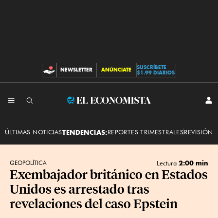
SUSCRÍBETE
NEWSLETTER
ANÚNCIATE
CONTRIBUCIONES
$1.99 DIARIOS
INI
El
SES
Economista
ÚLTIMAS NOTICIAS
TENDENCIAS:
REPORTES TRIMESTRALES
REVISIÓN 
2:00 min
GEOPOLÍTICA
Lectura
Exembajador británico en Estados
Unidos es arrestado tras
revelaciones del caso Epstein