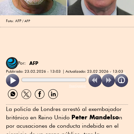
Foto: AFP
AFP
AFP
Por:
Publicado:
23.02.2026 - 13:03
Actualizado:
23.02.2026 - 13:03
ReadSpeaker
Compartir
Compartir
Compartir
Compartir
por
por
por
por
WhatsApp
Twitter
Facebook
Linkedin
La policía de Londres arrestó al exembajador
Peter Mandelso
británico en Reino Unido
n
por acusaciones de conducta indebida en el
ejercicio de un cargo público, tras la