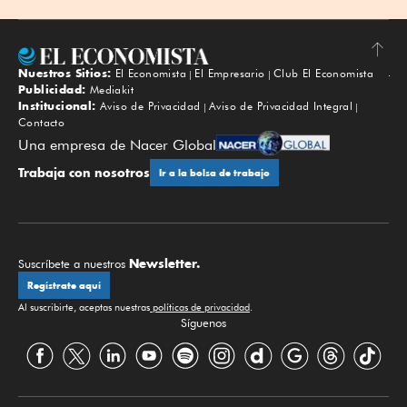
Nuestros Sitios:
El Economista
El Empresario
Club El Economista
Subir
Publicidad:
Mediakit
Institucional:
Aviso de Privacidad
Aviso de Privacidad Integral
Contacto
Una empresa de Nacer Global
Trabaja con nosotros
Ir a la bolsa de trabajo
Newsletter.
Suscríbete a nuestros
Regístrate aquí
Al suscribirte, aceptas nuestras
políticas de privacidad
.
Síguenos