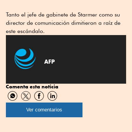
Tanto el jefe de gabinete de Starmer como su
director de comunicación dimitieron a raíz de
este escándalo.
AFP
Comenta esta noticia
Compartir
Compartir
Compartir
Compartir
por
por
por
por
WhatsApp
Twitter
Facebook
Linkedin
Ver comentarios