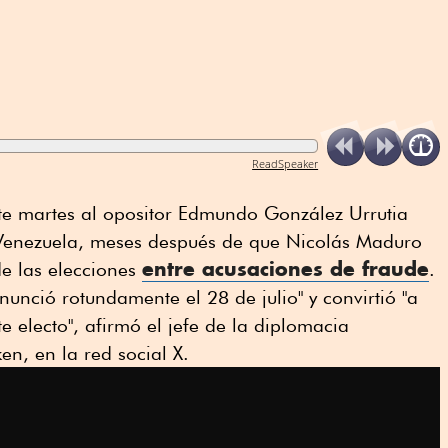
ReadSpeaker
te martes al opositor Edmundo González Urrutia
 Venezuela, meses después de que Nicolás Maduro
entre acusaciones de fraude
e las elecciones
.
nunció rotundamente el 28 de julio" y convirtió "a
electo", afirmó el jefe de la diplomacia
en, en la red social X.