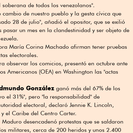
d soberana de todos los venezolanos".
e cambio de nuestro pueblo y la gesta cívica que
do 28 de julio", añadió el opositor, que se exilió
 pasar un mes en la clandestinidad y ser objeto de
ezuela.
itora María Corina Machado afirman tener pruebas
tas electorales.
ara observar los comicios, presentó en octubre ante
dos Americanos (OEA) en Washington las "actas
dmundo González
ganó más del 67% de los
o el 31%", pero "la responsabilidad" de
utoridad electoral, declaró Jennie K. Lincoln,
y el Caribe del Centro Carter.
e Maduro desencadenó protestas que se saldaron
dos militares, cerca de 200 heridos y unos 2.400