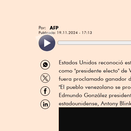
AFP
Por:
Publicado:
19.11.2024 - 17:13
Compartir
Estados Unidos reconoció es
por
como "presidente electo" de
WhatsApp
Compartir
fuera proclamado ganador d
por
Twitter
"El pueblo venezolano se pro
Compartir
por
Edmundo González presidente 
Facebook
Compartir
estadounidense, Antony Blink
por
Linkedin