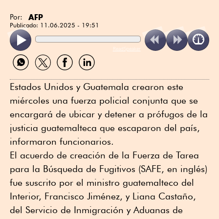
AFP
Por:
Publicado:
11.06.2025 - 19:51
ReadSpeaker
Compartir
Compartir
Compartir
Compartir
por
por
por
por
WhatsApp
Twitter
Facebook
Linkedin
Estados Unidos y Guatemala crearon este
miércoles una fuerza policial conjunta que se
encargará de ubicar y detener a prófugos de la
justicia guatemalteca que escaparon del país,
informaron funcionarios.
El acuerdo de creación de la Fuerza de Tarea
para la Búsqueda de Fugitivos (SAFE, en inglés)
fue suscrito por el ministro guatemalteco del
Interior, Francisco Jiménez, y Liana Castaño,
del Servicio de Inmigración y Aduanas de