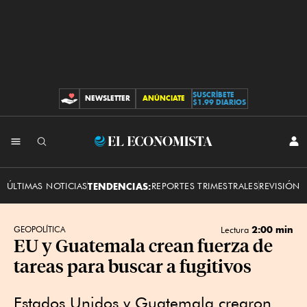
SUSCRÍBETE
NEWSLETTER
ANÚNCIATE
CONTRIBUCIONES
$1.99 DIARIOS
INI
El
SES
Economista
ÚLTIMAS NOTICIAS
TENDENCIAS:
REPORTES TRIMESTRALES
REVISIÓN 
2:00 min
GEOPOLÍTICA
Lectura
EU y Guatemala crean fuerza de
tareas para buscar a fugitivos
Estados Unidos y Guatemala crearon