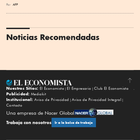
Por
AFP
Noticias Recomendadas
Nuestros Sitios:
El Economista
El Empresario
Club El Economista
Subir
Publicidad:
Mediakit
Institucional:
Aviso de Privacidad
Aviso de Privacidad Integral
Contacto
Una empresa de Nacer Global
Trabaja con nosotros
Ir a la bolsa de trabajo