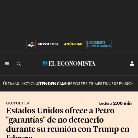
SUSCRÍBETE
NEWSLETTER
ANÚNCIATE
CONTRIBUCIONES
$1.99 DIARIOS
INI
El
SES
Economista
ÚLTIMAS NOTICIAS
TENDENCIAS:
REPORTES TRIMESTRALES
REVISIÓN 
2:00 min
GEOPOLÍTICA
Lectura
Estados Unidos ofrece a Petro
"garantías" de no detenerlo
durante su reunión con Trump en
febrero