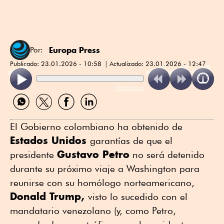
Europa Press
Por:
Publicado:
23.01.2026 - 10:58
Actualizado:
23.01.2026 - 12:47
ReadSpeaker
Compartir
Compartir
Compartir
Compartir
por
por
por
por
WhatsApp
Twitter
Facebook
Linkedin
El Gobierno colombiano ha obtenido de
Estados Unidos
garantías de que el
Gustavo Petro
presidente
no será detenido
durante su próximo viaje a Washington para
reunirse con su homólogo norteamericano,
Donald Trump,
visto lo sucedido con el
mandatario venezolano (y, como Petro,