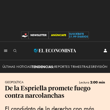
SUSCRÍBETE
NEWSLETTER
ANÚNCIATE
CONTRIBUCIONES
$1.99 DIARIOS
INI
El
SES
Economista
ÚLTIMAS NOTICIAS
TENDENCIAS:
REPORTES TRIMESTRALES
REVISIÓN 
2:00 min
GEOPOLÍTICA
Lectura
De la Espriella promete fuego
contra narcolanchas
El candidato de la derecha con más