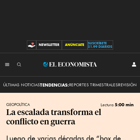
SUSCRÍBETE
NEWSLETTER
ANÚNCIATE
CONTRIBUCIONES
$1.99 DIARIOS
INI
El
SES
Economista
ÚLTIMAS NOTICIAS
TENDENCIAS:
REPORTES TRIMESTRALES
REVISIÓN 
5:00 min
GEOPOLÍTICA
Lectura
La escalada transforma el
conflicto en guerra
Luego de varias décadas de “box de