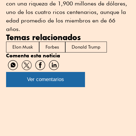
con una riqueza de 1,900 millones de dólares,
uno de los cuatro ricos centenarios, aunque la
edad promedio de los miembros en de 66
años.
Temas relacionados
Elon Musk
Forbes
Donald Trump
Comenta esta noticia
Compartir
Compartir
Compartir
Compartir
por
por
por
por
WhatsApp
Twitter
Facebook
Linkedin
Ver comentarios