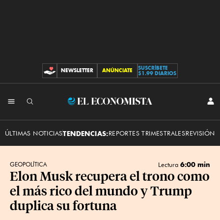
SUSCRÍBETE
NEWSLETTER
ANÚNCIATE
CONTRIBUCIONES
$1.99 DIARIOS
INI
El
SES
Economista
ÚLTIMAS NOTICIAS
TENDENCIAS:
REPORTES TRIMESTRALES
REVISIÓN 
6:00 min
GEOPOLÍTICA
Lectura
Elon Musk recupera el trono como
el más rico del mundo y Trump
duplica su fortuna