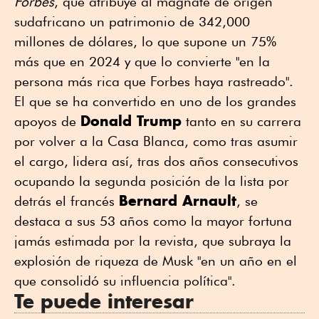
Forbes
, que atribuye al magnate de origen
sudafricano un patrimonio de 342,000
millones de dólares, lo que supone un 75%
más que en 2024 y que lo convierte "en la
persona más rica que Forbes haya rastreado".
El que se ha convertido en uno de los grandes
Donald Trump
apoyos de
tanto en su carrera
por volver a la Casa Blanca, como tras asumir
el cargo, lidera así, tras dos años consecutivos
ocupando la segunda posición de la lista por
Bernard Arnault
detrás el francés
, se
destaca a sus 53 años como la mayor fortuna
jamás estimada por la revista, que subraya la
explosión de riqueza de Musk "en un año en el
que consolidó su influencia política".
Te puede interesar