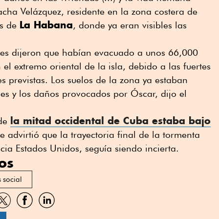
cha Velázquez, residente en la zona costera de
La Habana
as de
, donde ya eran visibles las
des dijeron que habían evacuado a unos 66,000
 extremo oriental de la isla, debido a las fuertes
es previstas. Los suelos de la zona ya estaban
es y los daños provocados por Óscar, dijo el
la mitad occidental de Cuba estaba bajo
 de
e advirtió que la trayectoria final de la tormenta
cia Estados Unidos, seguía siendo incierta.
os
s social
artir
Compartir
Compartir
Compartir
por
por
por