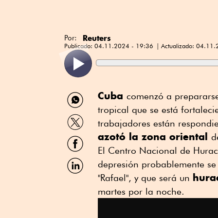
Reuters
Por:
Publicado:
04.11.2024 - 19:36
Actualizado:
04.11.
Compartir
Cuba
comenzó a prepararse
por
tropical que se está fortalec
WhatsApp
Compartir
trabajadores están respond
por
azotó la zona oriental
Twitter
d
Compartir
por
El Centro Nacional de Hurac
Facebook
Compartir
depresión probablemente se 
por
hura
"Rafael", y que será un
Linkedin
martes por la noche.