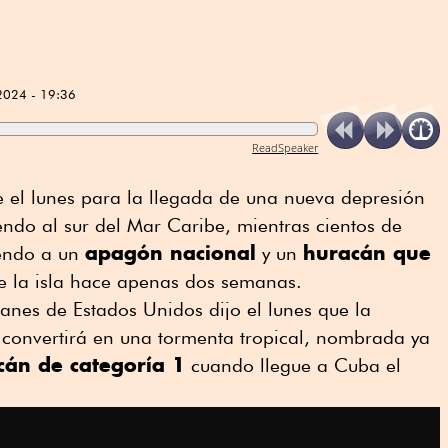
2024 - 19:36
ReadSpeaker
 el lunes para la llegada de una nueva depresión
iendo al sur del Mar Caribe, mientras cientos de
apagón nacional
huracán que
iendo a un
y un
e la isla hace apenas dos semanas.
anes de Estados Unidos dijo el lunes que la
convertirá en una tormenta tropical, nombrada ya
cán de categoría 1
cuando llegue a Cuba el