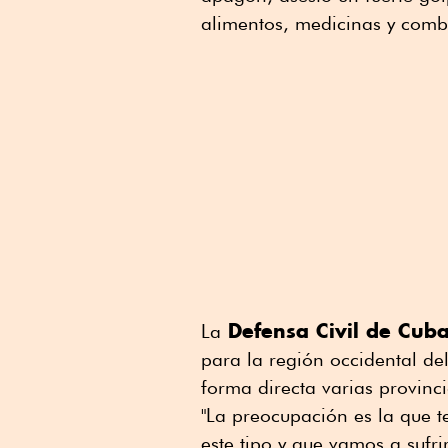
alimentos, medicinas y combu
Defensa Civil de Cub
La
para la región occidental del
forma directa varias provinc
"La preocupación es la que 
este tipo y que vamos a sufri