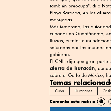
también preocupa", dijo Nata
Playa Baracoa, en las afuer
marejadas.
Más temprano, las autorida
cubanos en Guantánamo, en el
lluvias, vientos e inundacion
saturados por las inundacion
gobierno.
El CNH dijo que gran parte
alerta de huracán
, aunqu
sobre el Golfo de México, ha
Temas relacionad
Cuba
Huracanes
Crisi
Comenta esta noticia
Comp
por