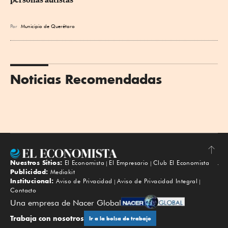
Por
Municipio de Querétaro
Noticias Recomendadas
Nuestros Sitios:
El Economista
El Empresario
Club El Economista
Subir
Publicidad:
Mediakit
Institucional:
Aviso de Privacidad
Aviso de Privacidad Integral
Contacto
Una empresa de Nacer Global
Trabaja con nosotros
Ir a la bolsa de trabajo