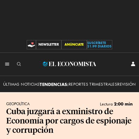
SUSCRÍBETE
NEWSLETTER
ANÚNCIATE
CONTRIBUCIONES
$1.99 DIARIOS
INI
El
SES
Economista
ÚLTIMAS NOTICIAS
TENDENCIAS:
REPORTES TRIMESTRALES
REVISIÓN 
2:00 min
GEOPOLÍTICA
Lectura
Cuba juzgará a exministro de
Economía por cargos de espionaje
y corrupción