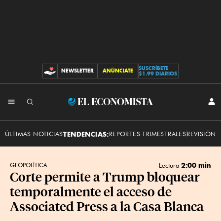
SUSCRÍBETE
NEWSLETTER
ANÚNCIATE
CONTRIBUCIONES
$1.99 DIARIOS
INI
El
SES
Economista
ÚLTIMAS NOTICIAS
TENDENCIAS:
REPORTES TRIMESTRALES
REVISIÓN 
2:00 min
GEOPOLÍTICA
Lectura
Corte permite a Trump bloquear
temporalmente el acceso de
Associated Press a la Casa Blanca