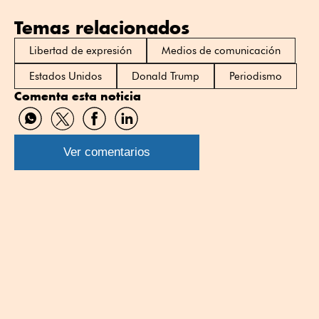
Temas relacionados
Libertad de expresión
Medios de comunicación
Estados Unidos
Donald Trump
Periodismo
Comenta esta noticia
Compartir
Compartir
Compartir
Compartir
por
por
por
por
WhatsApp
Twitter
Facebook
Linkedin
Ver comentarios