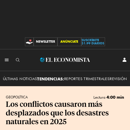
SUSCRÍBETE
NEWSLETTER
ANÚNCIATE
CONTRIBUCIONES
$1.99 DIARIOS
INI
El
SES
Economista
ÚLTIMAS NOTICIAS
TENDENCIAS:
REPORTES TRIMESTRALES
REVISIÓN 
4:00 min
GEOPOLÍTICA
Lectura
Los conflictos causaron más
desplazados que los desastres
naturales en 2025