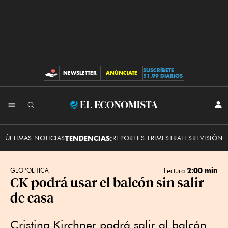
SUSCRÍBETE
NEWSLETTER
ANÚNCIATE
CONTRIBUCIONES
$1.99 DIARIOS
INI
El
SES
Economista
ÚLTIMAS NOTICIAS
TENDENCIAS:
REPORTES TRIMESTRALES
REVISIÓN 
2:00 min
GEOPOLÍTICA
Lectura
CK podrá usar el balcón sin salir
de casa
Cristina Kirchner podrá salir al balcón