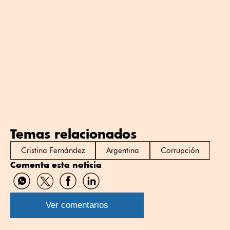
Temas relacionados
Cristina Fernández
Argentina
Corrupción
Comenta esta noticia
Compartir
Compartir
Compartir
Compartir
por
por
por
por
WhatsApp
Twitter
Facebook
Linkedin
Ver comentarios