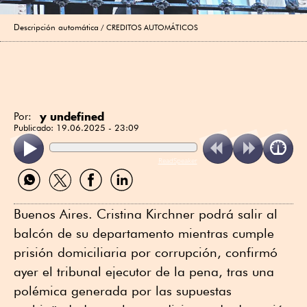
Descripción automática
CREDITOS AUTOMÁTICOS
y undefined
Por:
Publicado:
19.06.2025 - 23:09
ReadSpeaker
Compartir
Compartir
Compartir
Compartir
por
por
por
por
WhatsApp
Twitter
Facebook
Linkedin
Buenos Aires. Cristina Kirchner podrá salir al
balcón de su departamento mientras cumple
prisión domiciliaria por corrupción, confirmó
ayer el tribunal ejecutor de la pena, tras una
polémica generada por las supuestas