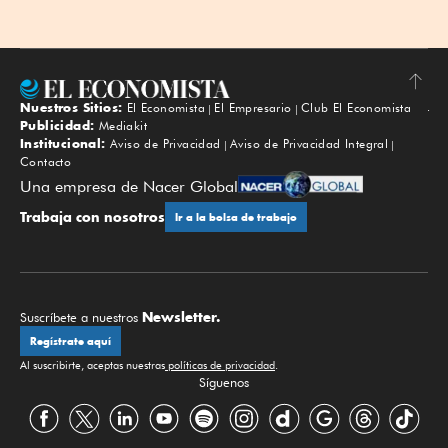
Nuestros Sitios:
El Economista
El Empresario
Club El Economista
Subir
Publicidad:
Mediakit
Institucional:
Aviso de Privacidad
Aviso de Privacidad Integral
Contacto
Una empresa de Nacer Global
Trabaja con nosotros
Ir a la bolsa de trabajo
Newsletter.
Suscríbete a nuestros
Regístrate aquí
Al suscribirte, aceptas nuestras
políticas de privacidad
.
Síguenos