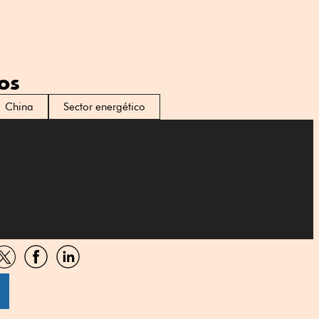
os
China
Sector energético
artir
Compartir
Compartir
Compartir
por
por
por
sApp
Twitter
Facebook
Linkedin