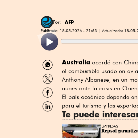
AFP
Por:
Publicado:
18.05.2026 - 21:53
Actualizado:
18.05.
Compartir
Australia
acordó con China 
por
el combustible usado en avia
WhatsApp
Compartir
Anthony Albanese, en un mom
por
Twitter
nubes ante la crisis en Orie
Compartir
por
El país oceánico depende en
Facebook
Compartir
para el turismo y las export
por
Te puede interesa
Linkedin
EMPRESAS
Repsol garantiza