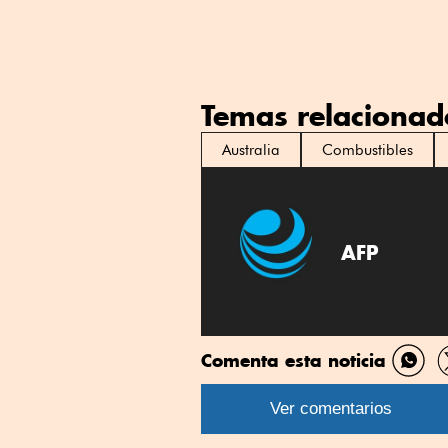
Temas relacionad
Australia
Combustibles
AFP
Comenta esta noticia
Comp
por
Ver comentarios
What