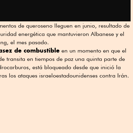
mentos de queroseno lleguen en junio, resultado de
guridad energética que mantuvieron Albanese y el
ang, el mes pasado.
asez de combustible
en un momento en que el
e transita en tiempos de paz una quinta parte de
drocarburos, está bloqueado desde que inició la
tras los ataques israeloestadounidenses contra Irán.