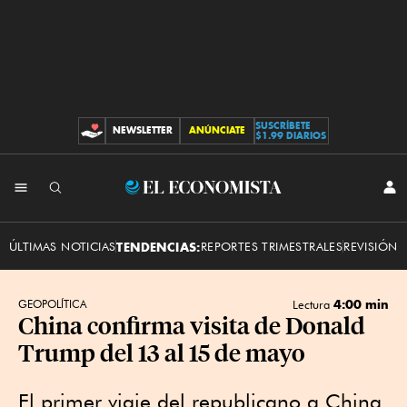
SUSCRÍBETE
NEWSLETTER
ANÚNCIATE
CONTRIBUCIONES
$1.99 DIARIOS
INI
El
SES
Economista
ÚLTIMAS NOTICIAS
TENDENCIAS:
REPORTES TRIMESTRALES
REVISIÓN 
4:00 min
GEOPOLÍTICA
Lectura
China confirma visita de Donald
Trump del 13 al 15 de mayo
El primer viaje del republicano a China