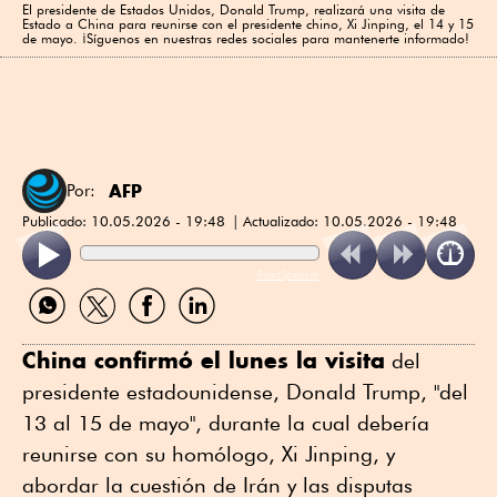
El ⁠presidente de Estados Unidos, Donald Trump, ⁠realizará una visita de
Estado a China para reunirse con el ‌presidente chino, Xi Jinping, el 14 ⁠y 15
de mayo. ¡Síguenos en nuestras redes sociales para mantenerte informado!
AFP
Por:
Publicado:
10.05.2026 - 19:48
Actualizado:
10.05.2026 - 19:48
ReadSpeaker
Compartir
Compartir
Compartir
Compartir
por
por
por
por
WhatsApp
Twitter
Facebook
Linkedin
China confirmó el lunes la visita
del
presidente estadounidense, Donald Trump, "del
13 al 15 de mayo", durante la cual debería
reunirse con su homólogo, Xi Jinping, y
abordar la cuestión de Irán y las disputas