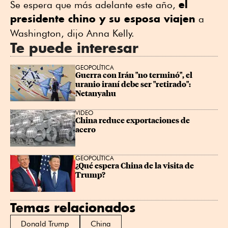
el
Se espera que más adelante este año,
presidente chino y su esposa viajen
a
Washington, dijo Anna Kelly.
Te puede interesar
GEOPOLÍTICA
Guerra con Irán "no terminó", el 
uranio iraní debe ser "retirado": 
Netanyahu
VIDEO
China reduce exportaciones de 
acero
GEOPOLÍTICA
¿Qué espera China de la visita de 
Trump?
Temas relacionados
Donald Trump
China