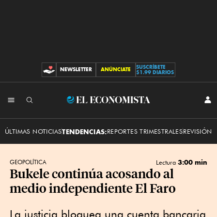
SUSCRÍBETE
NEWSLETTER
ANÚNCIATE
CONTRIBUCIONES
$1.99 DIARIOS
INI
El
SES
Economista
ÚLTIMAS NOTICIAS
TENDENCIAS:
REPORTES TRIMESTRALES
REVISIÓN 
3:00 min
GEOPOLÍTICA
Lectura
Bukele continúa acosando al
medio independiente El Faro
La justicia bloquea una cuenta bancaria