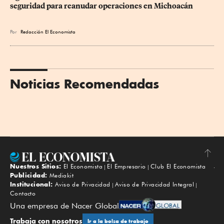
seguridad para reanudar operaciones en Michoacán
Por
Redacción El Economista
Noticias Recomendadas
Nuestros Sitios:
El Economista
El Empresario
Club El Economista
Subir
Publicidad:
Mediakit
Institucional:
Aviso de Privacidad
Aviso de Privacidad Integral
Contacto
Una empresa de Nacer Global
Trabaja con nosotros
Ir a la bolsa de trabajo