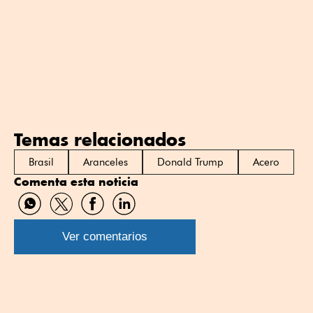
Temas relacionados
Brasil
Aranceles
Donald Trump
Acero
Comenta esta noticia
Compartir
Compartir
Compartir
Compartir
por
por
por
por
WhatsApp
Twitter
Facebook
Linkedin
Ver comentarios