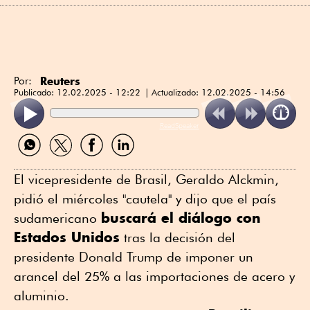
Reuters
Por:
Publicado:
12.02.2025 - 12:22
Actualizado:
12.02.2025 - 14:56
ReadSpeaker
Compartir
Compartir
Compartir
Compartir
por
por
por
por
WhatsApp
Twitter
Facebook
Linkedin
El vicepresidente de Brasil, Geraldo Alckmin,
pidió el miércoles "cautela" y dijo que el país
buscará el diálogo con
sudamericano
Estados Unidos
tras la decisión del
presidente Donald Trump de imponer un
arancel del 25% a las importaciones de acero y
aluminio.