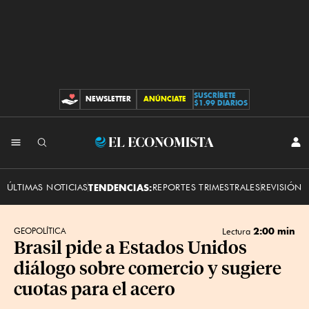
SUSCRÍBETE
NEWSLETTER
ANÚNCIATE
CONTRIBUCIONES
$1.99 DIARIOS
INI
El
SES
Economista
ÚLTIMAS NOTICIAS
TENDENCIAS:
REPORTES TRIMESTRALES
REVISIÓN 
2:00 min
GEOPOLÍTICA
Lectura
Brasil pide a Estados Unidos
diálogo sobre comercio y sugiere
cuotas para el acero