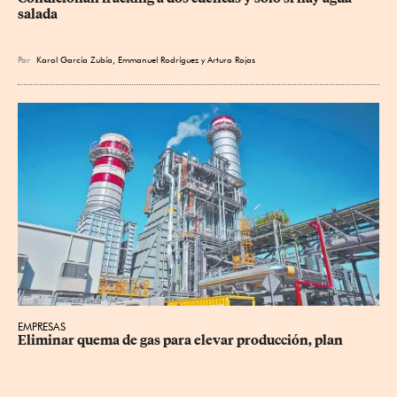
salada
Por
Karol García Zubía
,
Emmanuel Rodríguez
y
Arturo Rojas
EMPRESAS
Eliminar quema de gas para elevar producción, plan