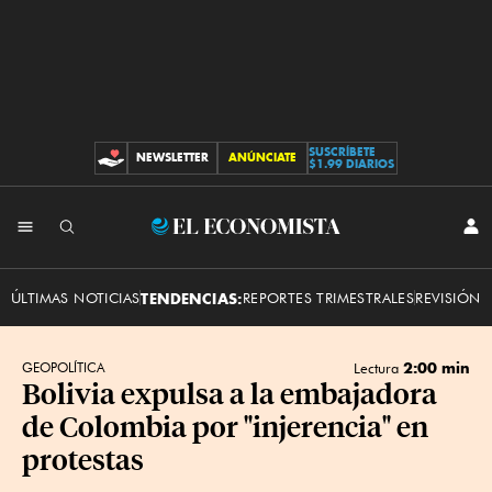
SUSCRÍBETE
NEWSLETTER
ANÚNCIATE
CONTRIBUCIONES
$1.99 DIARIOS
INI
El
SES
Economista
ÚLTIMAS NOTICIAS
TENDENCIAS:
REPORTES TRIMESTRALES
REVISIÓN 
2:00 min
GEOPOLÍTICA
Lectura
Bolivia expulsa a la embajadora
de Colombia por "injerencia" en
protestas