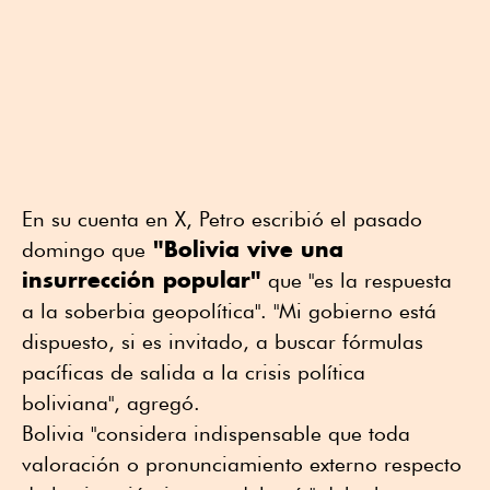
En su cuenta en X, Petro escribió el pasado
"Bolivia vive una
domingo que
insurrección popular"
que "es la respuesta
a la soberbia geopolítica". "Mi gobierno está
dispuesto, si es invitado, a buscar fórmulas
pacíficas de salida a la crisis política
boliviana", agregó.
Bolivia "considera indispensable que toda
valoración o pronunciamiento externo respecto