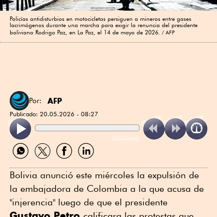
Policías antidisturbios en motocicletas persiguen a mineros entre gases
lacrimógenos durante una marcha para exigir la renuncia del presidente
boliviano Rodrigo Paz, en La Paz, el 14 de mayo de 2026.
AFP
AFP
Por:
Publicado:
20.05.2026 - 08:27
ReadSpeaker
Compartir
Compartir
Compartir
Compartir
por
por
por
por
WhatsApp
Twitter
Facebook
Linkedin
Bolivia anunció este miércoles la expulsión de
la embajadora de Colombia a la que acusa de
"injerencia" luego de que el presidente
Gustavo Petro
calificara las protestas que