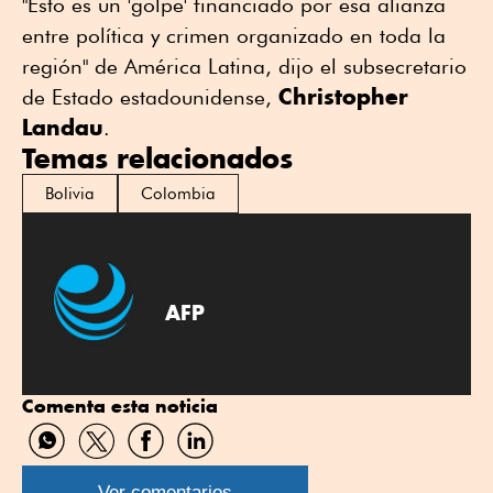
"Esto es un 'golpe' financiado por esa alianza
entre política y crimen organizado en toda la
región" de América Latina, dijo el subsecretario
Christopher
de Estado estadounidense,
Landau
.
Temas relacionados
Bolivia
Colombia
AFP
Comenta esta noticia
Compartir
Compartir
Compartir
Compartir
por
por
por
por
WhatsApp
Twitter
Facebook
Linkedin
Ver comentarios