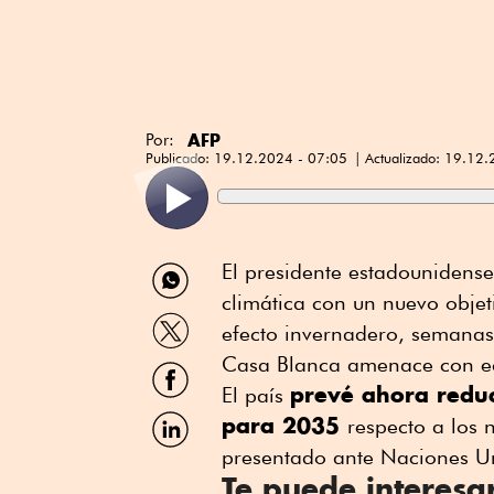
AFP
Por:
Publicado:
19.12.2024 - 07:05
Actualizado:
19.12.
Compartir
El presidente estadounidens
por
climática con un nuevo objet
WhatsApp
Compartir
efecto invernadero, semanas
por
Twitter
Casa Blanca amenace con ec
Compartir
por
prevé ahora redu
El país
Facebook
Compartir
para 2035
respecto a los 
por
presentado ante Naciones U
Linkedin
Te puede interesa