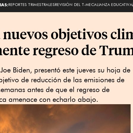
IAS:
REPORTES TRIMESTRALES
REVISIÓN DEL T-MEC
ALIANZA EDUCATIVA
 nuevos objetivos cli
nente regreso de Tru
Joe Biden, presentó este jueves su hoja de
bjetivo de reducción de las emisiones de
semanas antes de que el regreso de
ca amenace con echarlo abajo.