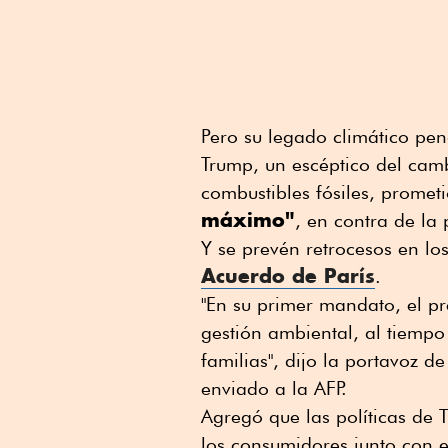
Pero su legado climático pen
Trump, un escéptico del camb
combustibles fósiles, promet
máximo"
, en contra de la 
Y se prevén retrocesos en lo
Acuerdo de París
.
"En su primer mandato, el p
gestión ambiental, al tiemp
familias", dijo la portavoz d
enviado a la AFP.
Agregó que las políticas de 
los consumidores junto con 