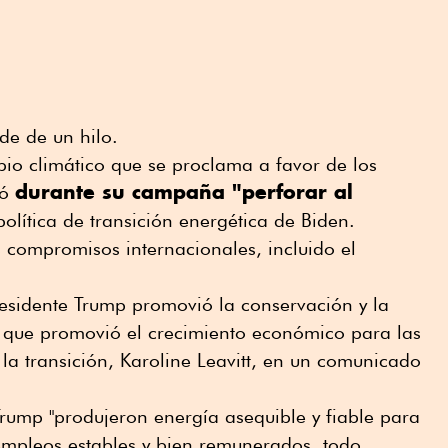
de de un hilo.
io climático que se proclama a favor de los
durante su campaña "perforar al
ió
política de transición energética de Biden.
s compromisos internacionales, incluido el
residente Trump promovió la conservación y la
o que promovió el crecimiento económico para las
e la transición, Karoline Leavitt, en un comunicado
Trump "produjeron energía asequible y fiable para
empleos estables y bien remunerados, todo