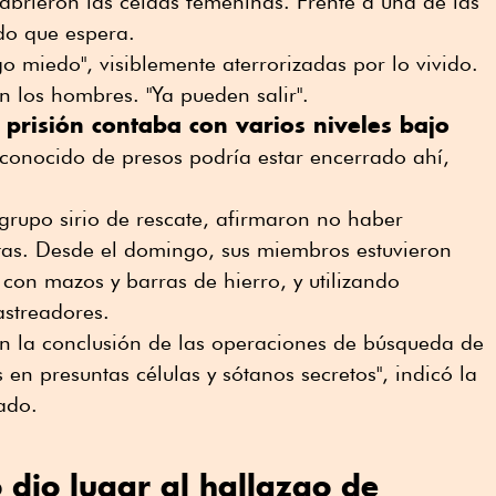
 abrieron las celdas femeninas. Frente a una de las
do que espera.
o miedo", visiblemente aterrorizadas por lo vivido.
n los hombres. "Ya pueden salir".
a prisión contaba con varios niveles bajo
conocido de presos podría estar encerrado ahí,
grupo sirio de rescate, afirmaron no haber
ltas. Desde el domingo, sus miembros estuvieron
on mazos y barras de hierro, y utilizando
astreadores.
n la conclusión de las operaciones de búsqueda de
s en presuntas células y sótanos secretos", indicó la
ado.
dio lugar al hallazgo de