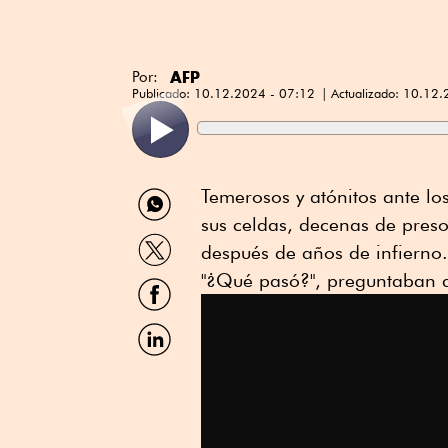
AFP
Por:
Publicado:
10.12.2024 - 07:12
Actualizado:
10.12.
Compartir
Temerosos y atónitos ante lo
por
sus celdas, decenas de presos
WhatsApp
Compartir
después de años de infierno.
por
Twitter
"¿Qué pasó?", preguntaban 
Compartir
por
Facebook
Compartir
por
Linkedin