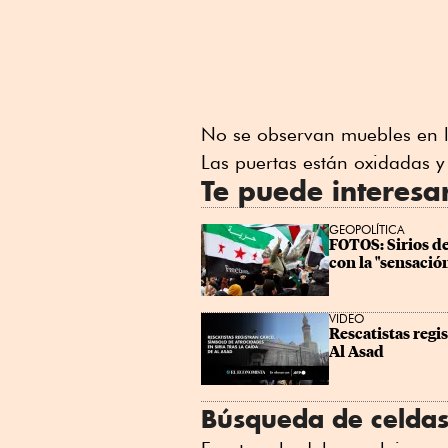
No se observan muebles en l
Las puertas están oxidadas 
Te puede interesa
GEOPOLÍTICA
FOTOS: Sirios de
con la "sensació
VIDEO
Rescatistas regis
Al Asad
Búsqueda de celdas