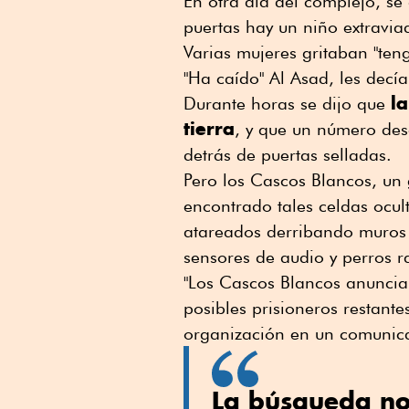
En otra ala del complejo, se
puertas hay un niño extravia
Varias mujeres gritaban "teng
"Ha caído" Al Asad, les decía
l
Durante horas se dijo que
tierra
, y que un número des
detrás de puertas selladas.
Pero los Cascos Blancos, un 
encontrado tales celdas ocu
atareados derribando muros c
sensores de audio y perros r
"Los Cascos Blancos anuncia
posibles prisioneros restante
organización en un comunic
La búsqueda no 