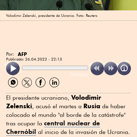
Volodimir Zelenski, presidente de Ucrania. Foto: Reuters
AFP
Por:
Publicado:
26.04.2022 - 22:13
ReadSpeaker
Compartir
Compartir
Compartir
Compartir
por
por
por
por
WhatsApp
Twitter
Facebook
Linkedin
Volodimir
El presidente ucraniano,
Zelenski
Rusia
, acusó el martes a
de haber
colocado el mundo "al borde de la catástrofe"
central nuclear de
tras ocupar la
Chernóbil
al inicio de la invasión de Ucrania.