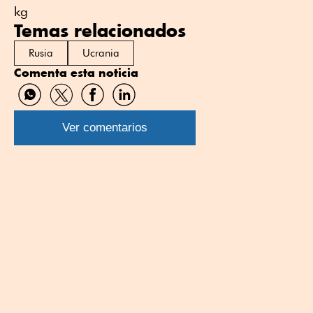
kg
Temas relacionados
Rusia
Ucrania
Comenta esta noticia
Compartir
Compartir
Compartir
Compartir
por
por
por
por
WhatsApp
Twitter
Facebook
Linkedin
Ver comentarios