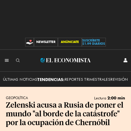
SUSCRÍBETE
NEWSLETTER
ANÚNCIATE
CONTRIBUCIONES
$1.99 DIARIOS
INI
El
SES
Economista
ÚLTIMAS NOTICIAS
TENDENCIAS:
REPORTES TRIMESTRALES
REVISIÓN 
2:00 min
GEOPOLÍTICA
Lectura
Zelenski acusa a Rusia de poner el
mundo "al borde de la catástrofe"
por la ocupación de Chernóbil