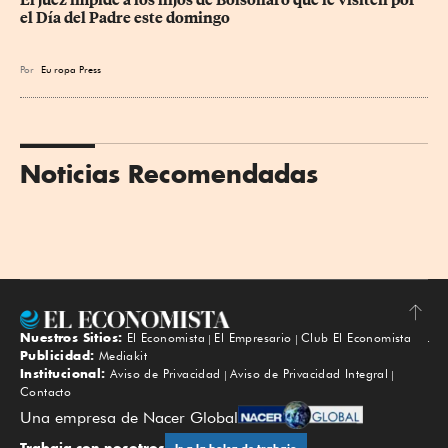
El juez impide a los hijos de Bolsonaro que le visiten por 
el Día del Padre este domingo
Por
Eu
ropa Press
Noticias Recomendadas
Nuestros Sitios:
El Economista
El Empresario
Club El Economista
Subir
Publicidad:
Mediakit
Institucional:
Aviso de Privacidad
Aviso de Privacidad Integral
Contacto
Una empresa de Nacer Global
Trabaja con nosotros