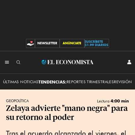
SUSCRÍBETE
NEWSLETTER
ANÚNCIATE
CONTRIBUCIONES
$1.99 DIARIOS
INI
El
SES
Economista
ÚLTIMAS NOTICIAS
TENDENCIAS:
REPORTES TRIMESTRALES
REVISIÓN 
4:00 min
GEOPOLÍTICA
Lectura
Zelaya advierte "mano negra" para
su retorno al poder
Tras el acuerdo alcanzado el viernes, el