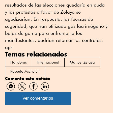
resultados de las elecciones quedaría en duda
y las protestas a favor de Zelaya se
agudizarían. En respuesta, las fuerzas de
seguridad, que han utilizado gas lacrimógeno y
balas de goma para enfrentar a los
manifestantes, podrían retomar los controles.
apr
Temas relacionados
Honduras
Internacional
Manuel Zelaya
Roberto Micheletti
Comenta esta noticia
Compartir
Compartir
Compartir
Compartir
por
por
por
por
WhatsApp
Twitter
Facebook
Linkedin
Ver comentarios