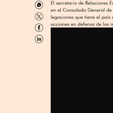
Compartir
El secretario de Relaciones 
por
en el Consulado General de M
WhatsApp
Compartir
legaciones que tiene el país 
por
Twitter
acciones en defensa de los 
Compartir
por
Facebook
Compartir
por
Linkedin