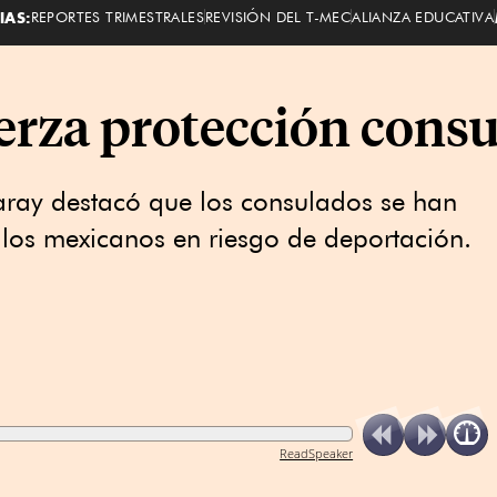
IAS:
REPORTES TRIMESTRALES
REVISIÓN DEL T-MEC
ALIANZA EDUCATIVA
erza protección consu
garay destacó que los consulados se han
 los mexicanos en riesgo de deportación.
ReadSpeaker