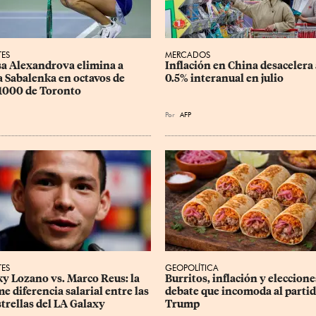
TES
MERCADOS
sa Alexandrova elimina a 
Inflación en China desacelera 
 Sabalenka en octavos de 
0.5% interanual en julio
1000 de Toronto
Por
AFP
TES
GEOPOLÍTICA
y Lozano vs. Marco Reus: la 
Burritos, inflación y elecciones
e diferencia salarial entre las 
debate que incomoda al partid
strellas del LA Galaxy
Trump