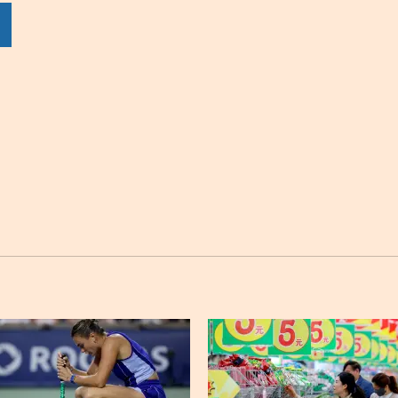
por
por
por
sApp
Twitter
Facebook
Linkedin