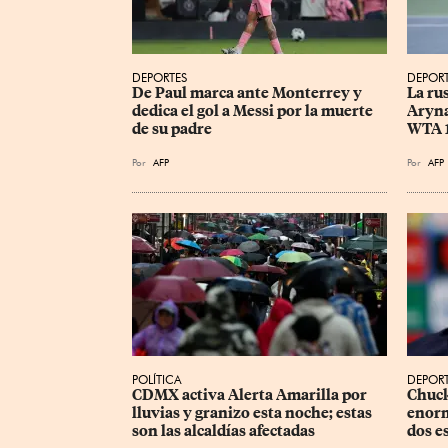
DEPORTES
DEPOR
De Paul marca ante Monterrey y 
La ru
dedica el gol a Messi por la muerte 
Aryna
de su padre
WTA 
Por
AFP
Por
AFP
POLÍTICA
DEPOR
CDMX activa Alerta Amarilla por 
Chuck
lluvias y granizo esta noche; estas 
enorm
son las alcaldías afectadas
dos e