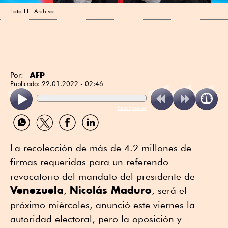
Foto EE: Archivo
AFP
Por:
Publicado:
22.01.2022 - 02:46
ReadSpeaker
Compartir
Compartir
Compartir
Compartir
por
por
por
por
WhatsApp
Twitter
Facebook
Linkedin
La recolección de más de 4.2 millones de
firmas requeridas para un referendo
revocatorio del mandato del presidente de
Venezuela
Nicolás Maduro
,
, será el
próximo miércoles, anunció este viernes la
autoridad electoral, pero la oposición y