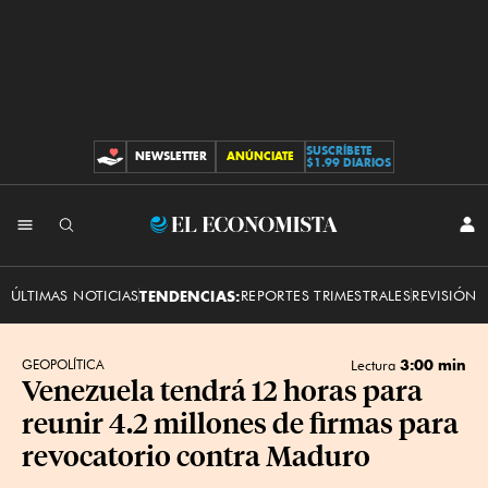
SUSCRÍBETE
NEWSLETTER
ANÚNCIATE
CONTRIBUCIONES
$1.99 DIARIOS
INI
El
SES
Economista
ÚLTIMAS NOTICIAS
TENDENCIAS:
REPORTES TRIMESTRALES
REVISIÓN 
3:00 min
GEOPOLÍTICA
Lectura
Venezuela tendrá 12 horas para
reunir 4.2 millones de firmas para
revocatorio contra Maduro