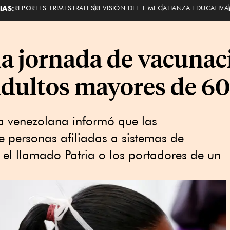
IAS:
REPORTES TRIMESTRALES
REVISIÓN DEL T-MEC
ALIANZA EDUCATIVA
ia jornada de vacunac
adultos mayores de 60
a venezolana informó que las
 personas afiliadas a sistemas de
l llamado Patria o los portadores de un