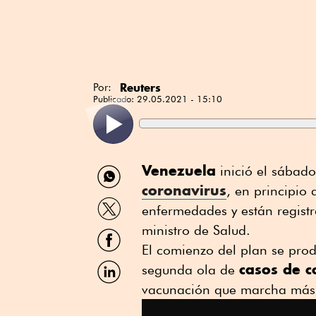
Reuters
Por:
Publicado:
29.05.2021 - 15:10
Compartir
Venezuela
inició el sábad
por
coronavirus
, en principio
WhatsApp
Compartir
enfermedades y están registra
por
Twitter
ministro de Salud.
Compartir
por
El comienzo del plan se pro
Facebook
Compartir
casos de c
segunda ola de
por
vacunación que marcha más l
Linkedin