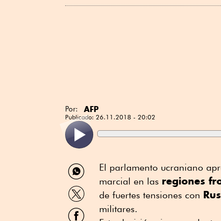
AFP
Por:
Publicado:
26.11.2018 - 20:02
Compartir
El parlamento ucraniano apro
por
regiones fr
marcial en las
WhatsApp
Compartir
Rus
de fuertes tensiones con
por
Twitter
militares.
Compartir
por