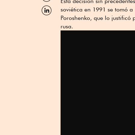
Esta decisión sin precedente
Facebook
Compartir
soviética en 1991 se tomó a 
por
Poroshenko, que lo justificó 
Linkedin
rusa.