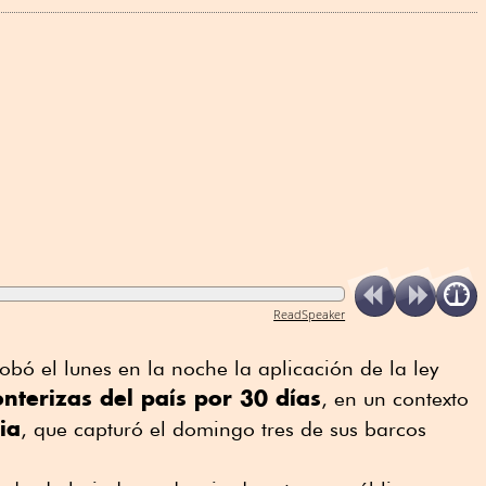
ReadSpeaker
bó el lunes en la noche la aplicación de la ley
onterizas del país por 30 días
, en un contexto
ia
, que capturó el domingo tres de sus barcos