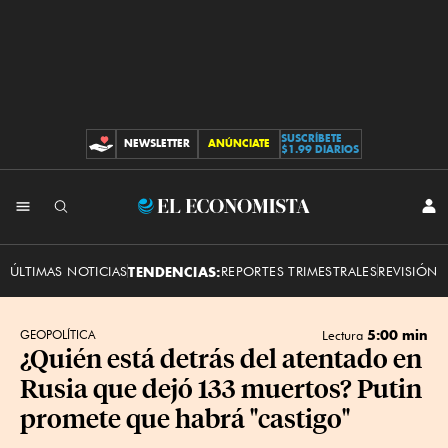
SUSCRÍBETE
NEWSLETTER
ANÚNCIATE
CONTRIBUCIONES
$1.99 DIARIOS
INI
El
SES
Economista
ÚLTIMAS NOTICIAS
TENDENCIAS:
REPORTES TRIMESTRALES
REVISIÓN 
5:00 min
GEOPOLÍTICA
Lectura
¿Quién está detrás del atentado en
Rusia que dejó 133 muertos? Putin
promete que habrá "castigo"