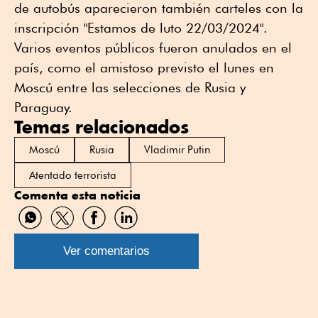
de autobús aparecieron también carteles con la
inscripción "Estamos de luto 22/03/2024".
Varios eventos públicos fueron anulados en el
país, como el amistoso previsto el lunes en
Moscú entre las selecciones de Rusia y
Paraguay.
Temas relacionados
Moscú
Rusia
Vladimir Putin
Atentado terrorista
Comenta esta noticia
Compartir
Compartir
Compartir
Compartir
por
por
por
por
WhatsApp
Twitter
Facebook
Linkedin
Ver comentarios