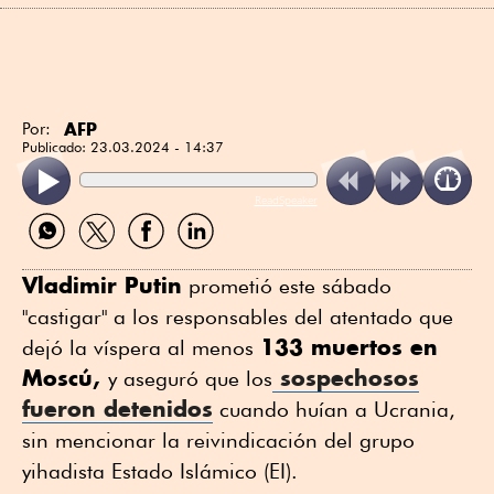
AFP
Por:
Publicado:
23.03.2024 - 14:37
ReadSpeaker
Compartir
Compartir
Compartir
Compartir
por
por
por
por
WhatsApp
Twitter
Facebook
Linkedin
Vladimir Putin
prometió este sábado
"castigar" a los responsables del atentado que
133 muertos en
dejó la víspera al menos
Moscú,
sospechosos
y aseguró que los
fueron detenidos
cuando huían a Ucrania,
sin mencionar la reivindicación del grupo
yihadista Estado Islámico (EI).