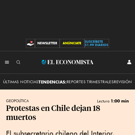
SUSCRÍBETE
NEWSLETTER
ANÚNCIATE
CONTRIBUCIONES
$1.99 DIARIOS
INI
El
SES
Economista
ÚLTIMAS NOTICIAS
TENDENCIAS:
REPORTES TRIMESTRALES
REVISIÓN 
1:00 min
GEOPOLÍTICA
Lectura
Protestas en Chile dejan 18
muertos
El subsecretario chileno del Interior,