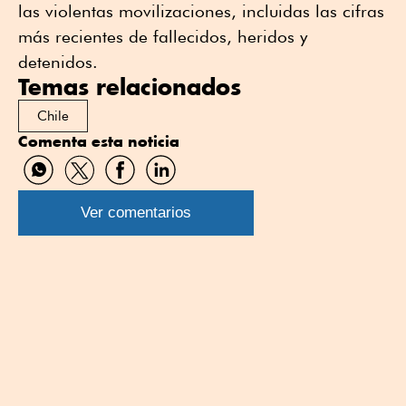
las violentas movilizaciones, incluidas las cifras
más recientes de fallecidos, heridos y
detenidos.
Temas relacionados
Chile
Comenta esta noticia
Compartir
Compartir
Compartir
Compartir
por
por
por
por
WhatsApp
Twitter
Facebook
Linkedin
Ver comentarios