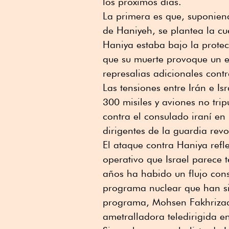
los próximos días.
La primera es que, suponiend
de Haniyeh, se plantea la cu
Haniya estaba bajo la prote
que su muerte provoque un e
represalias adicionales cont
Las tensiones entre Irán e Is
300 misiles y aviones no trip
contra el consulado iraní en
dirigentes de la guardia revo
El ataque contra Haniya refl
operativo que Israel parece 
años ha habido un flujo const
programa nuclear que han sid
programa, Mohsen Fakhriza
ametralladora teledirigida e