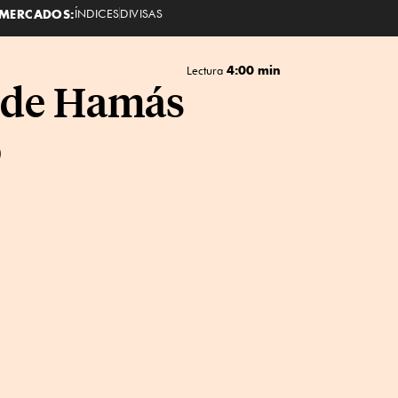
MERCADOS:
ÍNDICES
DIVISAS
4:00 min
Lectura
er de Hamás
o