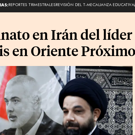
IAS:
REPORTES TRIMESTRALES
REVISIÓN DEL T-MEC
ALIANZA EDUCATIVA
inato en Irán del líd
sis en Oriente Próxim