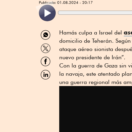
Publicado:
01.08.2024 - 20:17
Compartir
as
Hamás culpa a Israel del
por
domicilio de Teherán. Según e
WhatsApp
Compartir
ataque aéreo sionista despué
por
Twitter
nuevo presidente de Irán”.
Compartir
por
Con la guerra de Gaza sin vi
Facebook
Compartir
la navaja, este atentado pla
por
una guerra regional más amp
Linkedin