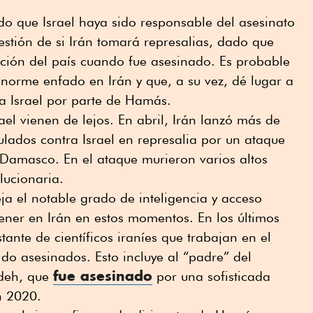
o que Israel haya sido responsable del asesinato
estión de si Irán tomará represalias, dado que
cción del país cuando fue asesinado. Es probable
norme enfado en Irán y que, a su vez, dé lugar a
ra Israel por parte de Hamás.
rael vienen de lejos. En abril, Irán lanzó más de
ulados contra Israel en represalia por un ataque
 Damasco. En el ataque murieron varios altos
lucionaria.
eja el notable grado de inteligencia y acceso
tener en Irán en estos momentos. En los últimos
ante de científicos iraníes que trabajan en el
o asesinados. Esto incluye al “padre” del
fue asesinado
deh, que
por una sofisticada
n 2020.