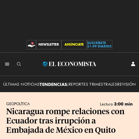
SUSCRÍBETE
NEWSLETTER
ANÚNCIATE
CONTRIBUCIONES
$1.99 DIARIOS
INI
El
SES
Economista
ÚLTIMAS NOTICIAS
TENDENCIAS:
REPORTES TRIMESTRALES
REVISIÓN 
3:00 min
GEOPOLÍTICA
Lectura
Nicaragua rompe relaciones con
Ecuador tras irrupción a
Embajada de México en Quito