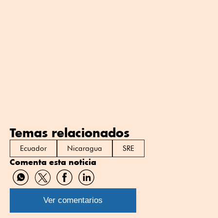
Temas relacionados
Ecuador
Nicaragua
SRE
Comenta esta noticia
Compartir
Compartir
Compartir
Compartir
por
por
por
por
WhatsApp
Twitter
Facebook
Linkedin
Ver comentarios