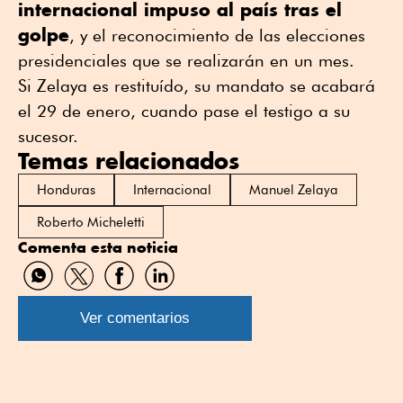
internacional impuso al país tras el
golpe
, y el reconocimiento de las elecciones
presidenciales que se realizarán en un mes.
Si Zelaya es restituído, su mandato se acabará
el 29 de enero, cuando pase el testigo a su
sucesor.
Temas relacionados
Honduras
Internacional
Manuel Zelaya
Roberto Micheletti
Comenta esta noticia
Compartir
Compartir
Compartir
Compartir
por
por
por
por
WhatsApp
Twitter
Facebook
Linkedin
Ver comentarios