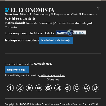
Nuestros Sitios:
El Economista
El Empresario
Club El Economista
Subir
Publicidad:
Mediakit
Institucional:
Aviso de Privacidad
Aviso de Privacidad Integral
Contacto
Una empresa de Nacer Global
Trabaja con nosotros
Ir a la bolsa de trabajo
Newsletter.
Suscríbete a nuestros
Regístrate aquí
Al suscribirte, aceptas nuestras
políticas de privacidad
.
Síguenos
Copyright © 1988-2015 Periódico Especializado en Economía y Finanzas, S.A. de C.V. All