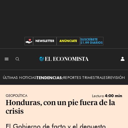
SUSCRÍBETE
NEWSLETTER
ANÚNCIATE
CONTRIBUCIONES
$1.99 DIARIOS
INI
El
SES
Economista
ÚLTIMAS NOTICIAS
TENDENCIAS:
REPORTES TRIMESTRALES
REVISIÓN 
4:00 min
GEOPOLÍTICA
Lectura
Honduras, con un pie fuera de la
crisis
El Gobierno de facto y el depuesto