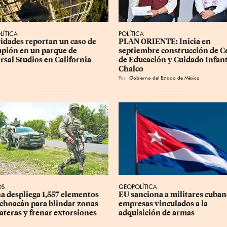
LÍTICA
POLÍTICA
idades reportan un caso de 
PLAN ORIENTE: Inicia en 
pión en un parque de 
septiembre construcción de C
rsal Studios en California
de Educación y Cuidado Infant
Chalco
Por
Gobierno del Estado de México
OS
GEOPOLÍTICA
a despliega 1,557 elementos 
EU sanciona a militares cubano
choacán para blindar zonas 
empresas vinculados a la 
ateras y frenar extorsiones
adquisición de armas