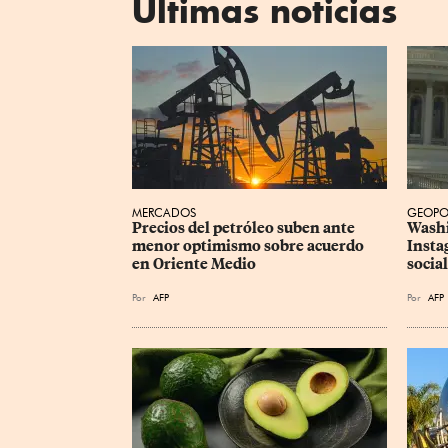
Últimas noticias
MERCADOS
GEOPO
Precios del petróleo suben ante 
Washi
menor optimismo sobre acuerdo 
Insta
en Oriente Medio
social
Por
AFP
Por
AFP