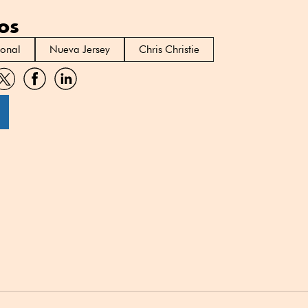
os
ional
Nueva Jersey
Chris Christie
artir
Compartir
Compartir
Compartir
por
por
por
sApp
Twitter
Facebook
Linkedin