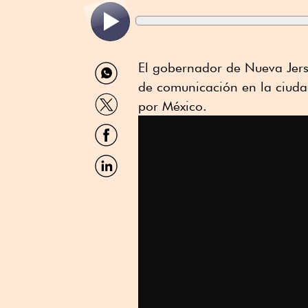
Compartir
El gobernador de Nueva Jers
por
de comunicación en la ciudad
WhatsApp
Compartir
por México.
por
Twitter
Compartir
por
Facebook
Compartir
por
Linkedin