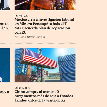
EMPRESAS
México cierra investigación laboral 
entro 
en Minera Peñasquito bajo el T-
il en 
MEC; acuerda plan de reparación 
con EU
Por
María del Pilar Martínez
MERCADOS
s y a 
China compra al menos 10 
cargamentos más de soja a Estados 
Unidos antes de la visita de Xi