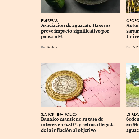
EMPRESAS
GEOPO
Asociación de aguacate Hass no 
Autor
prevé impacto significativo por 
saram
pausa a EU
Unive
Por
Reuters
Por
AFP
SECTOR FINANCIERO
ESTAD
Banxico mantiene su tasa de 
Seden
interés en 6.50% y retrasa llegada 
en Mi
de la inflación al objetivo
aguac