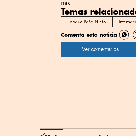
mrc
Temas relacionad
Enrique Peña Nieto
Internac
Comenta esta noticia
Comp
por
Ver comentarios
What