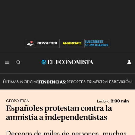
SUSCRÍBETE
NEWSLETTER
ANÚNCIATE
CONTRIBUCIONES
$1.99 DIARIOS
INI
El
SES
Economista
ÚLTIMAS NOTICIAS
TENDENCIAS:
REPORTES TRIMESTRALES
REVISIÓN 
2:00 min
GEOPOLÍTICA
Lectura
Españoles protestan contra la
amnistía a independentistas
Decenas de miles de personas, muchas