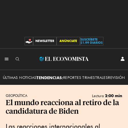
SUSCRÍBETE
NEWSLETTER
ANÚNCIATE
CONTRIBUCIONES
$1.99 DIARIOS
INI
El
SES
Economista
ÚLTIMAS NOTICIAS
TENDENCIAS:
REPORTES TRIMESTRALES
REVISIÓN 
2:00 min
GEOPOLÍTICA
Lectura
El mundo reacciona al retiro de la
candidatura de Biden
Las reacciones internacionales al