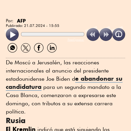
AFP
Por:
Publicado:
21.07.2024 - 15:55
ReadSpeaker
Compartir
Compartir
Compartir
Compartir
por
por
por
por
WhatsApp
Twitter
Facebook
Linkedin
De Moscú a Jerusalén, las reacciones
internacionales al anuncio del presidente
e abandonar su
estadounidense Joe Biden d
candidatura
para un segundo mandato a la
Casa Blanca, comenzaron a expresarse este
domingo, con tributos a su extensa carrera
política.
Rusia
El Kremlin
indicó que está siguiendo los