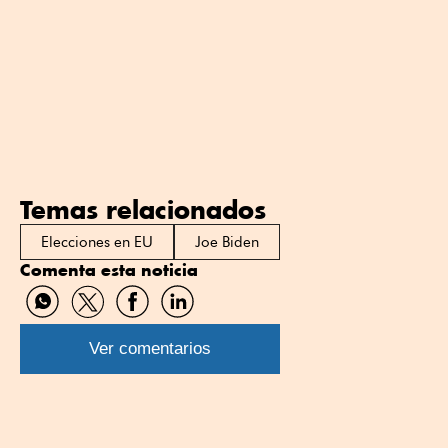
Temas relacionados
Elecciones en EU
Joe Biden
Comenta esta noticia
Compartir
Compartir
Compartir
Compartir
por
por
por
por
WhatsApp
Twitter
Facebook
Linkedin
Ver comentarios