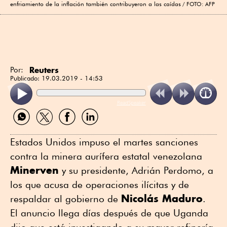
enfriamiento de la inflación también contribuyeron a las caídas
FOTO: AFP
Reuters
Por:
Publicado:
19.03.2019 - 14:53
ReadSpeaker
Compartir
Compartir
Compartir
Compartir
por
por
por
por
WhatsApp
Twitter
Facebook
Linkedin
Estados Unidos impuso el martes sanciones
contra la minera aurífera estatal venezolana
Minerven
y su presidente, Adrián Perdomo, a
los que acusa de operaciones ilícitas y de
Nicolás Maduro
respaldar al gobierno de
.
El anuncio llega días después de que Uganda
dijo que está investigando a su mayor refinería