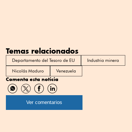
Temas relacionados
Departamento del Tesoro de EU
Industria minera
Nicolás Maduro
Venezuela
Comenta esta noticia
Compartir
Compartir
Compartir
Compartir
por
por
por
por
WhatsApp
Twitter
Facebook
Linkedin
Ver comentarios