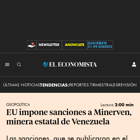
SUSCRÍBETE
NEWSLETTER
ANÚNCIATE
CONTRIBUCIONES
$1.99 DIARIOS
INI
El
SES
Economista
ÚLTIMAS NOTICIAS
TENDENCIAS:
REPORTES TRIMESTRALES
REVISIÓN 
2:00 min
GEOPOLÍTICA
Lectura
EU impone sanciones a Minerven,
minera estatal de Venezuela
Las sanciones, que se publicaron en el