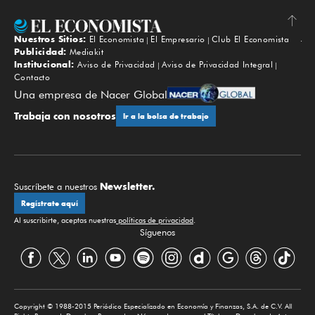
Nuestros Sitios:
El Economista
El Empresario
Club El Economista
Subir
Publicidad:
Mediakit
Institucional:
Aviso de Privacidad
Aviso de Privacidad Integral
Contacto
Una empresa de Nacer Global
Trabaja con nosotros
Ir a la bolsa de trabajo
Newsletter.
Suscríbete a nuestros
Regístrate aquí
Al suscribirte, aceptas nuestras
políticas de privacidad
.
Síguenos
Copyright © 1988-2015 Periódico Especializado en Economía y Finanzas, S.A. de C.V. All