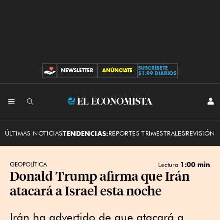
SUSCRÍBETE
NEWSLETTER
ANÚNCIATE
CONTRIBUCIONES
$1.99 DIARIOS
INI
El
SES
Economista
ÚLTIMAS NOTICIAS
TENDENCIAS:
REPORTES TRIMESTRALES
REVISIÓN 
1:00 min
GEOPOLÍTICA
Lectura
Donald Trump afirma que Irán
atacará a Israel esta noche
Irán ha advertido de que atacará a