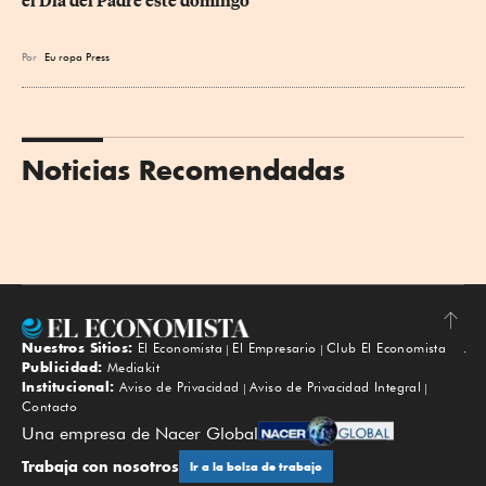
el Día del Padre este domingo
Por
Eu
ropa Press
Noticias Recomendadas
Nuestros Sitios:
El Economista
El Empresario
Club El Economista
Subir
Publicidad:
Mediakit
Institucional:
Aviso de Privacidad
Aviso de Privacidad Integral
Contacto
Una empresa de Nacer Global
Trabaja con nosotros
Ir a la bolsa de trabajo