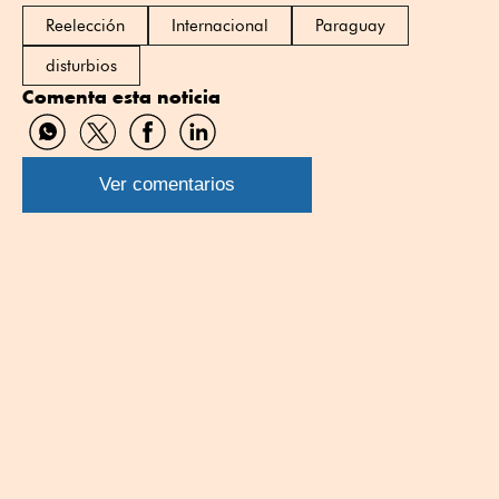
Reelección
Internacional
Paraguay
disturbios
Comenta esta noticia
Compartir
Compartir
Compartir
Compartir
por
por
por
por
WhatsApp
Twitter
Facebook
Linkedin
Ver comentarios