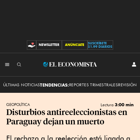
SUSCRÍBETE
NEWSLETTER
ANÚNCIATE
CONTRIBUCIONES
$1.99 DIARIOS
INI
El
SES
Economista
ÚLTIMAS NOTICIAS
TENDENCIAS:
REPORTES TRIMESTRALES
REVISIÓN 
3:00 min
GEOPOLÍTICA
Lectura
Disturbios antireeleccionistas en
Paraguay dejan un muerto
El rechazo a la reelección está ligado a