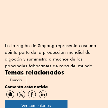
En la región de Xinjiang representa casi una
quinta parte de la producción mundial de
algodón y suministra a muchos de los
principales fabricantes de ropa del mundo.
Temas relacionados
Francia
Comenta esta noticia
Compartir
Compartir
Compartir
Compartir
por
por
por
por
WhatsApp
Twitter
Facebook
Linkedin
Ver comentarios