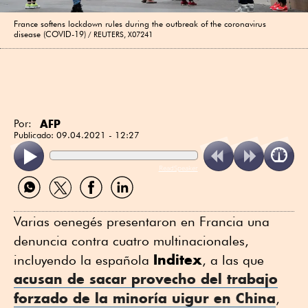
France softens lockdown rules during the outbreak of the coronavirus
disease (COVID-19)
REUTERS, X07241
AFP
Por:
Publicado:
09.04.2021 - 12:27
ReadSpeaker
Compartir
Compartir
Compartir
Compartir
por
por
por
por
WhatsApp
Twitter
Facebook
Linkedin
Varias oenegés presentaron en Francia una
denuncia contra cuatro multinacionales,
Inditex
incluyendo la española
, a las que
acusan de sacar provecho del trabajo
forzado de la minoría uigur en China
,