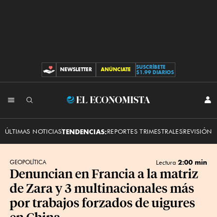
SUSCRÍBETE
NEWSLETTER
ANÚNCIATE
CONTRIBUCIONES
$1.99 DIARIOS
INI
El
SES
Economista
ÚLTIMAS NOTICIAS
TENDENCIAS:
REPORTES TRIMESTRALES
REVISIÓN 
2:00 min
GEOPOLÍTICA
Lectura
Denuncian en Francia a la matriz
de Zara y 3 multinacionales más
por trabajos forzados de uigures
en China