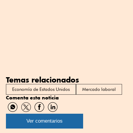
Temas relacionados
Economía de Estados Unidos
Mercado laboral
Comenta esta noticia
Compartir
Compartir
Compartir
Compartir
por
por
por
por
WhatsApp
Twitter
Facebook
Linkedin
Ver comentarios