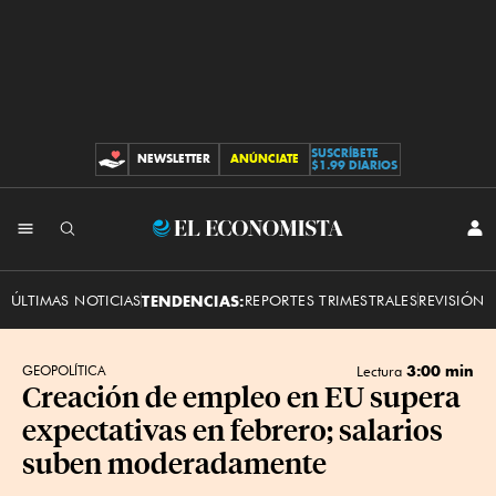
SUSCRÍBETE
NEWSLETTER
ANÚNCIATE
CONTRIBUCIONES
$1.99 DIARIOS
INI
El
SES
Economista
ÚLTIMAS NOTICIAS
TENDENCIAS:
REPORTES TRIMESTRALES
REVISIÓN 
3:00 min
GEOPOLÍTICA
Lectura
Creación de empleo en EU supera
expectativas en febrero; salarios
suben moderadamente