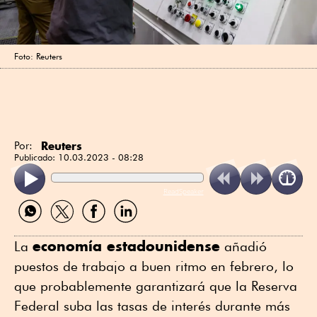
Foto: Reuters
Reuters
Por:
Publicado:
10.03.2023 - 08:28
ReadSpeaker
Compartir
Compartir
Compartir
Compartir
por
por
por
por
WhatsApp
Twitter
Facebook
Linkedin
economía estadounidense
La
añadió
puestos de trabajo a buen ritmo en febrero, lo
que probablemente garantizará que la Reserva
Federal suba las tasas de interés durante más