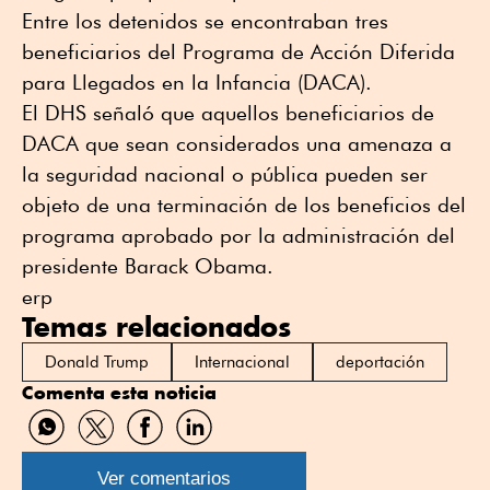
Entre los detenidos se encontraban tres
beneficiarios del Programa de Acción Diferida
para Llegados en la Infancia (DACA).
El DHS señaló que aquellos beneficiarios de
DACA que sean considerados una amenaza a
la seguridad nacional o pública pueden ser
objeto de una terminación de los beneficios del
programa aprobado por la administración del
presidente Barack Obama.
erp
Temas relacionados
Donald Trump
Internacional
deportación
Comenta esta noticia
Compartir
Compartir
Compartir
Compartir
por
por
por
por
WhatsApp
Twitter
Facebook
Linkedin
Ver comentarios