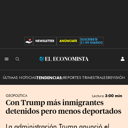
SUSCRÍBETE
NEWSLETTER
ANÚNCIATE
CONTRIBUCIONES
$1.99 DIARIOS
INI
El
SES
Economista
ÚLTIMAS NOTICIAS
TENDENCIAS:
REPORTES TRIMESTRALES
REVISIÓN 
3:00 min
GEOPOLÍTICA
Lectura
Con Trump más inmigrantes
detenidos pero menos deportados
La administración Trump anunció el