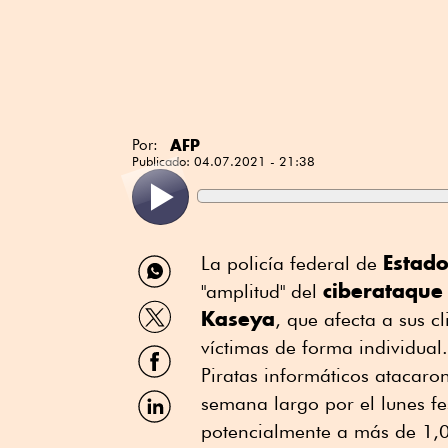
AFP
Por:
Publicado:
04.07.2021 - 21:38
Compartir
Estad
La policía federal de
por
ciberataque
"amplitud" del
WhatsApp
Compartir
Kaseya
, que afecta a sus c
por
Twitter
víctimas de forma individual.
Compartir
por
Piratas informáticos atacaron
Facebook
Compartir
semana largo por el lunes fe
por
potencialmente a más de 1,0
Linkedin