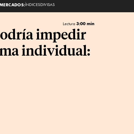
MERCADOS:
ÍNDICES
DIVISAS
3:00 min
Lectura
podría impedir
rma individual: