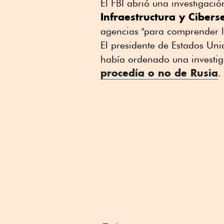
El FBI abrió una investigació
Infraestructura y Ciber
agencias "para comprender l
El presidente de Estados Un
había ordenado una investiga
procedía o no de
Rusia
.