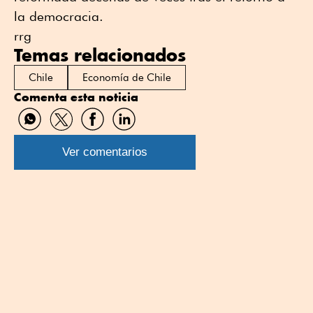
la democracia.
rrg
Temas relacionados
Chile
Economía de Chile
Comenta esta noticia
Compartir
Compartir
Compartir
Compartir
por
por
por
por
WhatsApp
Twitter
Facebook
Linkedin
Ver comentarios