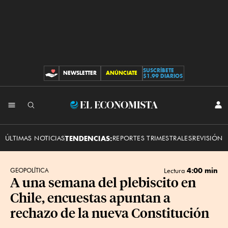
SUSCRÍBETE
NEWSLETTER
ANÚNCIATE
CONTRIBUCIONES
$1.99 DIARIOS
INI
El
SES
Economista
ÚLTIMAS NOTICIAS
TENDENCIAS:
REPORTES TRIMESTRALES
REVISIÓN 
4:00 min
GEOPOLÍTICA
Lectura
A una semana del plebiscito en
Chile, encuestas apuntan a
rechazo de la nueva Constitución