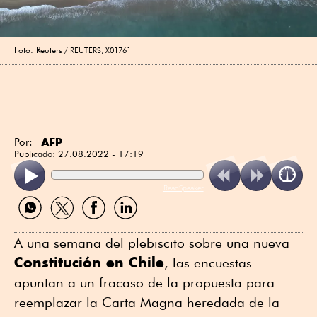
Foto: Reuters
REUTERS, X01761
AFP
Por:
Publicado:
27.08.2022 - 17:19
ReadSpeaker
Compartir
Compartir
Compartir
Compartir
por
por
por
por
WhatsApp
Twitter
Facebook
Linkedin
A una semana del plebiscito sobre una nueva
Constitución en Chile
, las encuestas
apuntan a un fracaso de la propuesta para
reemplazar la Carta Magna heredada de la