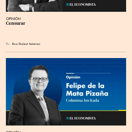
OPINIÓN
Censurar
Por
Ezra Shabot Askenazi