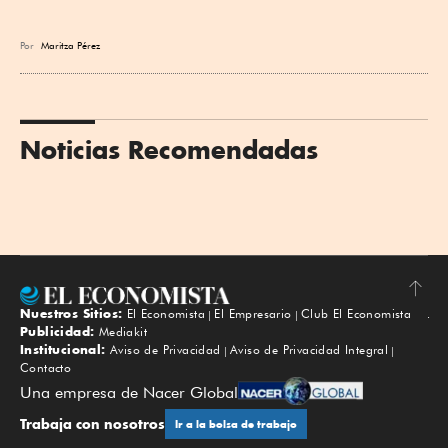
Por
Maritza Pérez
Noticias Recomendadas
Nuestros Sitios:
El Economista
El Empresario
Club El Economista
Subir
Publicidad:
Mediakit
Institucional:
Aviso de Privacidad
Aviso de Privacidad Integral
Contacto
Una empresa de Nacer Global
Trabaja con nosotros
Ir a la bolsa de trabajo