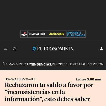
SUSCRÍBETE
NEWSLETTER
ANÚNCIATE
CONTRIBUCIONES
$1.99 DIARIOS
INI
El
SES
Economista
ÚLTIMAS NOTICIAS
TENDENCIAS:
REPORTES TRIMESTRALES
REVISIÓN 
3:00 min
FINANZAS PERSONALES
Lectura
Rechazaron tu saldo a favor por
“inconsistencias en la
información”, esto debes saber