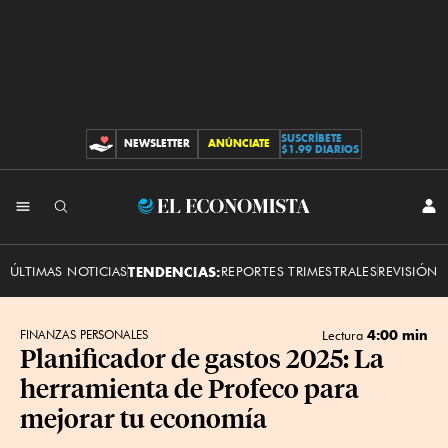
SUSCRÍBETE
NEWSLETTER
ANÚNCIATE
CONTRIBUCIONES
$1.99 DIARIOS
INI
El
SES
Economista
ÚLTIMAS NOTICIAS
TENDENCIAS:
REPORTES TRIMESTRALES
REVISIÓN 
4:00 min
FINANZAS PERSONALES
Lectura
Planificador de gastos 2025: La
herramienta de Profeco para
mejorar tu economía