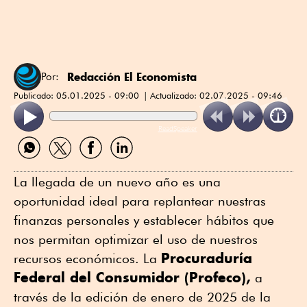
Redacción El Economista
Por:
Publicado:
05.01.2025 - 09:00
Actualizado:
02.07.2025 - 09:46
ReadSpeaker
Compartir
Compartir
Compartir
Compartir
por
por
por
por
WhatsApp
Twitter
Facebook
Linkedin
La llegada de un nuevo año es una
oportunidad ideal para replantear nuestras
finanzas personales y establecer hábitos que
nos permitan optimizar el uso de nuestros
Procuraduría
recursos económicos. La
Federal del Consumidor (Profeco),
a
través de la edición de enero de 2025 de la