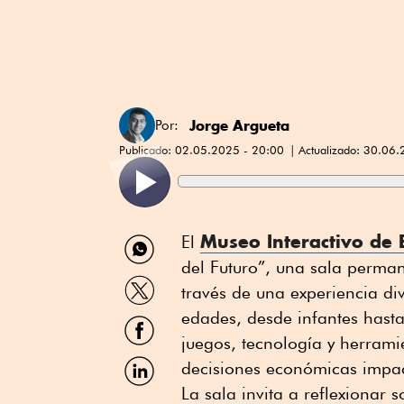
Jorge Argueta
Por:
Publicado:
02.05.2025 - 20:00
Actualizado:
30.06.
Compartir
Museo Interactivo de
El
por
del Futuro”, una sala perma
WhatsApp
Compartir
través de una experiencia div
por
Twitter
edades, desde infantes hasta
Compartir
por
juegos, tecnología y herrami
Facebook
Compartir
decisiones económicas impac
por
La sala invita a reflexionar s
Linkedin