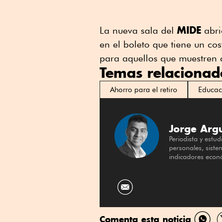
MIDE
La nueva sala del
abri
en el boleto que tiene un co
para aquellos que muestren 
Temas relacionad
Ahorro para el retiro
Educac
Jorge Arg
Periodista y estu
personales, siste
indicadores econ
Comenta esta noticia