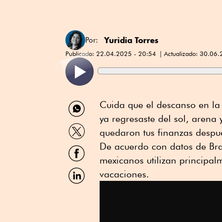
Yuridia Torres
Por:
Publicado:
22.04.2025 - 20:54
Actualizado:
30.06.
Compartir
Cuida que el descanso en la p
por
ya regresaste del sol, arena
WhatsApp
Compartir
quedaron tus finanzas despu
por
Twitter
De acuerdo con datos de Bra
Compartir
por
mexicanos utilizan principalm
Facebook
Compartir
vacaciones.
por
Linkedin